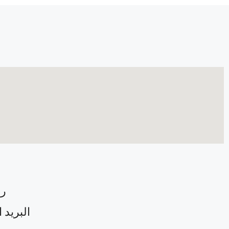
رق
البريد 