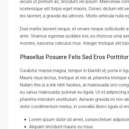
iaculis ut pretium ac, tincidunt vel ipsum. Maecenas c
scelerisque elit turpis eget mauris. Donec dictum elit ve
leo laoreet, a gravida dui ultricies. Morbi vehicula nulla 
Duis mattis laoreet neque, et ornare neque sollicitudin 
ante. Vivamus egestas sodales est, eu rhoncus urna se
montes, nascetur ridiculus mus. Integer tristique elit l
Phasellus Posuere Felis Sed Eros Porttitor
Curabitur massa magna, tempor in blandit id, porta in ligu
Mauris risus lectus, tristique at nisl at, pharetra tristique
Nullam this is a link nibh facilisis, at malesuada orci con
eu varius malesuada, pulvinar eu ligula. Ut et adipiscing
pharetra interdum vestibulum. Aenean gravida mi non aliq
dolor condimentum metus, in convallis libero ligula ut er
Lorem ipsum dolor sit amet, consectetuer adipiscin
Aliquam tincidunt mauris eu risus.