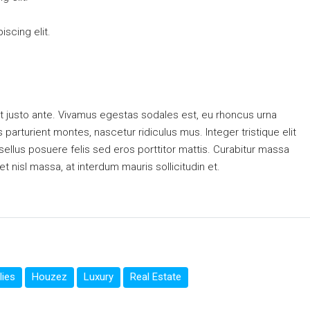
scing elit.
t justo ante. Vivamus egestas sodales est, eu rhoncus urna
arturient montes, nascetur ridiculus mus. Integer tristique elit
ellus posuere felis sed eros porttitor mattis. Curabitur massa
et nisl massa, at interdum mauris sollicitudin et.
lies
Houzez
Luxury
Real Estate