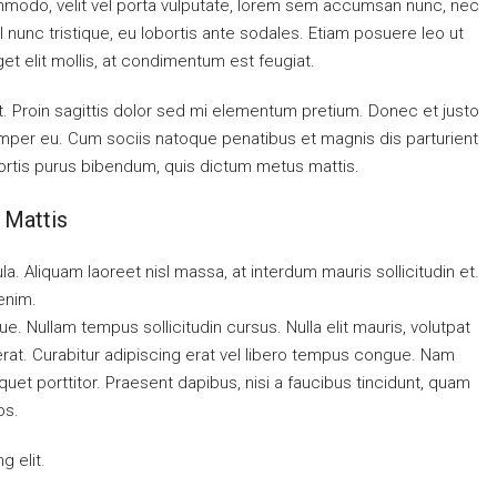
ommodo, velit vel porta vulputate, lorem sem accumsan nunc, nec
l nunc tristique, eu lobortis ante sodales. Etiam posuere leo ut
eget elit mollis, at condimentum est feugiat.
at. Proin sagittis dolor sed mi elementum pretium. Donec et justo
mper eu. Cum sociis natoque penatibus et magnis dis parturient
obortis purus bibendum, quis dictum metus mattis.
 Mattis
la. Aliquam laoreet nisl massa, at interdum mauris sollicitudin et.
 enim.
gue. Nullam tempus sollicitudin cursus. Nulla elit mauris, volutpat
 erat. Curabitur adipiscing erat vel libero tempus congue. Nam
uet porttitor. Praesent dapibus, nisi a faucibus tincidunt, quam
os.
g elit.