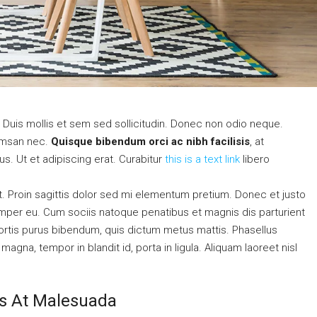
. Duis mollis et sem sed sollicitudin. Donec non odio neque.
cumsan nec.
Quisque bibendum orci ac nibh facilisis
, at
s. Ut et adipiscing erat. Curabitur
this is a text link
libero
at. Proin sagittis dolor sed mi elementum pretium. Donec et justo
mper eu. Cum sociis natoque penatibus et magnis dis parturient
obortis purus bibendum, quis dictum metus mattis. Phasellus
agna, tempor in blandit id, porta in ligula. Aliquam laoreet nisl
sis At Malesuada