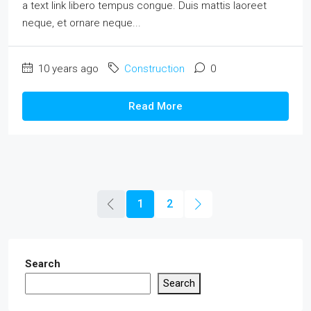
a text link libero tempus congue. Duis mattis laoreet
neque, et ornare neque...
10 years ago
Construction
0
Read More
1
2
Search
Search