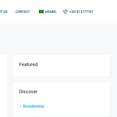
T US
CONTACT
ARABIC
+201013777747
Featured
Discover
Residential