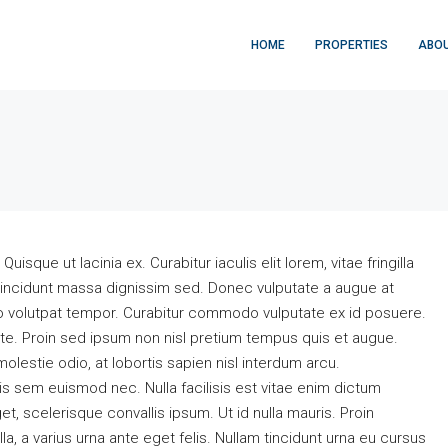
HOME
PROPERTIES
ABOU
isque ut lacinia ex. Curabitur iaculis elit lorem, vitae fringilla
t tincidunt massa dignissim sed. Donec vulputate a augue at
eo volutpat tempor. Curabitur commodo vulputate ex id posuere.
e. Proin sed ipsum non nisl pretium tempus quis et augue.
olestie odio, at lobortis sapien nisl interdum arcu.
lis sem euismod nec. Nulla facilisis est vitae enim dictum
et, scelerisque convallis ipsum. Ut id nulla mauris. Proin
la, a varius urna ante eget felis. Nullam tincidunt urna eu cursus