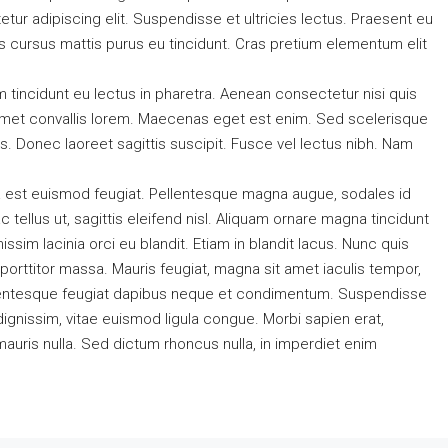
ur adipiscing elit. Suspendisse et ultricies lectus. Praesent eu
s cursus mattis purus eu tincidunt. Cras pretium elementum elit
 tincidunt eu lectus in pharetra. Aenean consectetur nisi quis
 amet convallis lorem. Maecenas eget est enim. Sed scelerisque
s. Donec laoreet sagittis suscipit. Fusce vel lectus nibh. Nam
 a est euismod feugiat. Pellentesque magna augue, sodales id
c tellus ut, sagittis eleifend nisl. Aliquam ornare magna tincidunt
sim lacinia orci eu blandit. Etiam in blandit lacus. Nunc quis
u, porttitor massa. Mauris feugiat, magna sit amet iaculis tempor,
Pellentesque feugiat dapibus neque et condimentum. Suspendisse
ignissim, vitae euismod ligula congue. Morbi sapien erat,
mauris nulla. Sed dictum rhoncus nulla, in imperdiet enim