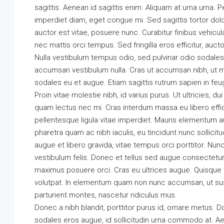
sagittis. Aenean id sagittis enim. Aliquam at urna urna. 
imperdiet diam, eget congue mi. Sed sagittis tortor dolo
auctor est vitae, posuere nunc. Curabitur finibus vehicu
nec mattis orci tempus. Sed fringilla eros efficitur, auctor 
Nulla vestibulum tempus odio, sed pulvinar odio sodales 
accumsan vestibulum nulla. Cras ut accumsan nibh, ut mo
sodales eu et augue. Etiam sagittis rutrum sapien in feu
Proin vitae molestie nibh, id varius purus. Ut ultricies, d
quam lectus nec mi. Cras interdum massa eu libero effici
pellentesque ligula vitae imperdiet. Mauris elementum a
pharetra quam ac nibh iaculis, eu tincidunt nunc sollicit
augue et libero gravida, vitae tempus orci porttitor. N
vestibulum felis. Donec et tellus sed augue consectetur u
maximus posuere orci. Cras eu ultrices augue. Quisque ve
volutpat. In elementum quam non nunc accumsan, ut sus
parturient montes, nascetur ridiculus mus.
Donec a nibh blandit, porttitor purus id, ornare metu
sodales eros augue, id sollicitudin urna commodo at. Ae