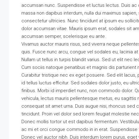
accumsan nunc. Suspendisse et luctus lectus. Duis ac
massa non dapibus interdum, nulla dui maximus sapien, 
consectetur ultricies. Nunc tincidunt at ipsum eu sollic
dolor accumsan vitae. Mauris ipsum erat, sodales sit amet
accumsan semper, scelerisque eu ante.
Vivamus auctor mauris risus, sed viverra neque pellente
quis. Fusce nunc arcu, congue vel sodales eu, lacinia at er
Nullam ut tellus in turpis blandit varius. Sed ut elit nec 
Cum sociis natoque penatibus et magnis dis parturient 
Curabitur tristique nec ex eget posuere. Sed elit lacus, 
id tellus luctus efficitur. Sed sodales dolor justo, eu ul
finibus. Morbi id imperdiet nunc, non commodo dolor. Qu
vehicula, lectus mauris pellentesque metus, eu sagittis
consequat sit amet urna. Duis augue nisi, rhoncus sed c
tincidunt. Proin vel dolor sed lorem feugiat molestie nec
Donec mollis tortor ut est dapibus fermentum. Vestibulum 
ac mi et orci congue commodo in in erat. Suspendisse v
Donec vel auctor nibh. Duis interdum lorem purus, eget