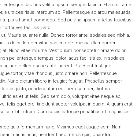
Pellentesque dapibus velit ut ipsum semper lacinia. Etiam sit amet
r, a ultrices risus interdum ac. Pellentesque ac arcu malesuada,
la turpis sit amet commodo. Sed pulvinar ipsum a tellus faucibus,
tortor vel, facilisis justo.
ut. Mauris eu ante nulla. Donec tortor ante, sodales sed nibh a,
llis dolor. Integer vitae sapien eget massa ullamcorper
giat. Nunc vitae mi urna. Vestibulum consectetur ornare dolor.
ui non pellentesque tempus, dolor lacus facilisis ex, in sodales
tur, nec pellentesque ante laoreet. Praesent tristique
ugue tortor, vitae rhoncus justo ornare non. Pellentesque
udin. Nunc dictum libero in feugiat feugiat. Phasellus semper
unc lectus justo, condimentum eu libero semper, dictum
ltricies et ut felis. Sed sem odio, volutpat vitae neque ac,
l felis eget orci tincidunt auctor volutpat in quam. Aliquam erat
cipit nibh rutrum. Cum sociis natoque penatibus et magnis dis
s. Donec quis fermentum nunc. Vivamus eget augue sem. Nam
nean mauris risus, hendrerit nec metus quis, pharetra