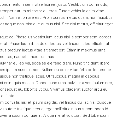
 condimentum sem, vitae laoreet justo. Vestibulum commodo,
semper rutrum mi tortor eu eros. Fusce vehicula enim vitae
itudin. Nam et ornare est. Proin cursus metus quam, non faucibus
 neque non, tristique cursus nisl. Sed nisi metus, efficitur eget
sque ac. Phasellus vestibulum lacus nisl, a semper sem laoreet
at. Phasellus finibus dolor lectus, vel tincidunt leo efficitur at.
lectus pretium luctus vitae sit amet est. Etiam in maximus urna.
montes, nascetur ridiculus mus.
pulvinar eu leo vel, sodales eleifend diam. Nunc tincidunt libero
trices ipsum suscipit non. Nullam eu dolor vitae felis pellentesque
isque non tristique lacus. Ut faucibus, magna in dapibus
 mi enim quis massa. Donec nunc urna, pulvinar a vestibulum nec,
onsequat eu, lobortis ut dui. Vivamus placerat auctor arcu eu
 et justo.
convallis nisl et ipsum sagittis, vel finibus dui lacinia. Quisque
ulputate tristique neque, eget sollicitudin purus commodo id.
 viverra ipsum congue in. Aliquam erat volutpat. Sed bibendum