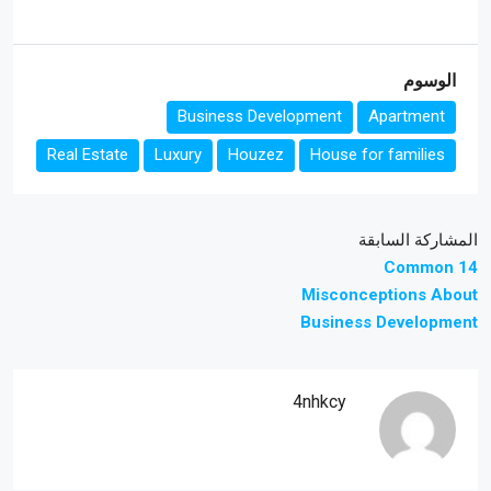
الوسوم
Business Development
Apartment
Real Estate
Luxury
Houzez
House for families
المشاركة السابقة
14 Common
Misconceptions About
Business Development
4nhkcy