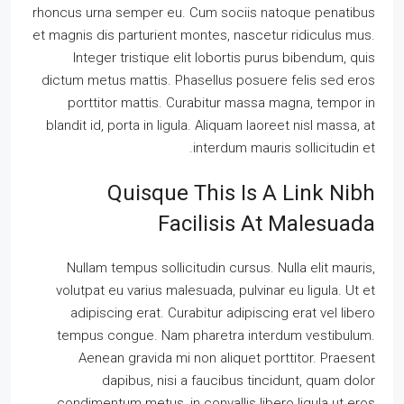
rhoncus urna semper eu. Cum sociis natoque penatibus
et magnis dis parturient montes, nascetur ridiculus mus.
Integer tristique elit lobortis purus bibendum, quis
dictum metus mattis. Phasellus posuere felis sed eros
porttitor mattis. Curabitur massa magna, tempor in
blandit id, porta in ligula. Aliquam laoreet nisl massa, at
interdum mauris sollicitudin et.
Quisque This Is A Link Nibh
Facilisis At Malesuada
Nullam tempus sollicitudin cursus. Nulla elit mauris,
volutpat eu varius malesuada, pulvinar eu ligula. Ut et
adipiscing erat. Curabitur adipiscing erat vel libero
tempus congue. Nam pharetra interdum vestibulum.
Aenean gravida mi non aliquet porttitor. Praesent
dapibus, nisi a faucibus tincidunt, quam dolor
condimentum metus, in convallis libero ligula ut eros.