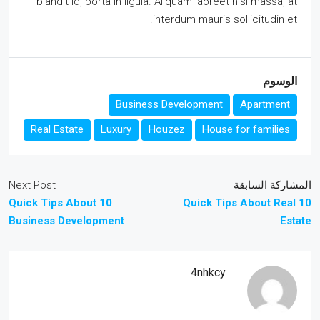
blandit id, porta in ligula. Aliquam laoreet nisl massa, at
interdum mauris sollicitudin et.
الوسوم
Business Development
Apartment
Real Estate
Luxury
Houzez
House for families
المشاركة السابقة
Next Post
10 Quick Tips About
10 Quick Tips About Real
Business Development
Estate
4nhkcy